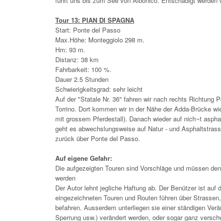
führt uns bis zum See von Albonico. Entschädigt werden
Tour 13: PIAN DI SPAGNA
Start: Ponte del Passo
Max.Höhe: Monteggiolo 298 m.
Hm: 93 m.
Distanz: 38 km
Fahrbarkeit: 100 %.
Dauer 2.5 Stunden
Schwierigkeitsgrad: sehr leicht
Auf der "Statale Nr. 36" fahren wir nach rechts Richtung
Torrino. Dort kommen wir in der Nähe der Adda-Brücke wie
mit grossem Pferdestall). Danach wieder auf nich¬t aspha
geht es abwechslungsweise auf Natur - und Asphaltstrass
zurück über Ponte del Passo.
Auf eigene Gefahr:
Die aufgezeigten Touren sind Vorschläge und müssen de
werden
Der Autor lehnt jegliche Haftung ab. Der Benützer ist auf 
eingezeichneten Touren und Routen führen über Strassen
befahren. Ausserdem unterliegen sie einer ständigen Ver
Sperrung usw.) verändert werden, oder sogar ganz verschw