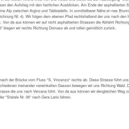
essen den Aufstieg mit den herrlichen Ausblicken. Am Ende der asphaltierten 
leine Alp zwischen Argino und Tabbiadello. In unmittelbarer Nähe ei¬nes Brun
eichnung Ni: 4). Wir folgen dem ebenen Pfad rechtshaltend der uns nach den
t. Von da aus können wir auf nicht asphaltierten Strassen die Abfahrt Richtun
6" biegen wir rechts Richtung Domaso ab und rollen gemütlich zurück.
nach der Brücke vom Fluss "S. Vincenzo" rechts ab. Diese Strasse führt un
rschiedenen ineinander verwinkelten Gassen bewegen wir uns Richtung Wald. 
Strasse die uns nach Vercana führt. Von da aus können wir dengleichen Weg z
r "Statale Nr. 36" nach Gera Lario fahren.