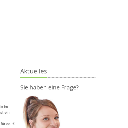
Aktuelles
Sie haben eine Frage?
te im
st ein
für ca. €