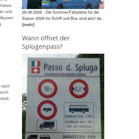
Strasse
nen und
29.06.2026 - Die Sommer-Fahrpläne für die
 Häusern
Saison 2026 für Schiff und Bus sind jetzt da.
g
[mehr]
Wann öffnet der
Splügenpass?
s nach
Durch
urück