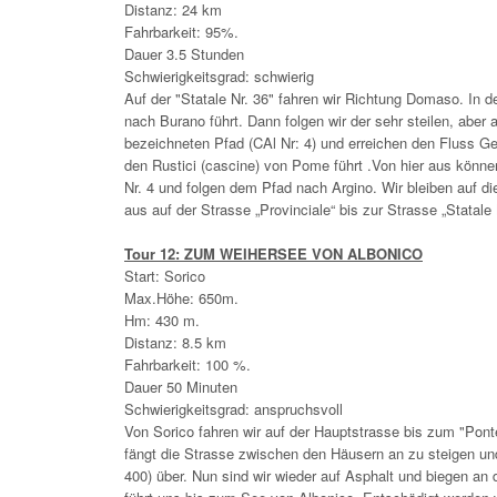
Distanz: 24 km
Fahrbarkeit: 95%.
Dauer 3.5 Stunden
Schwierigkeitsgrad: schwierig
Auf der "Statale Nr. 36" fahren wir Richtung Domaso. In de
nach Burano führt. Dann folgen wir der sehr steilen, aber
bezeichneten Pfad (CAl Nr: 4) und erreichen den Fluss Ge
den Rustici (cascine) von Pome führt .Von hier aus könne
Nr. 4 und folgen dem Pfad nach Argino. Wir bleiben auf di
aus auf der Strasse „Provinciale“ bis zur Strasse „Statale 
Tour 12: ZUM WEIHERSEE VON ALBONICO
Start: Sorico
Max.Höhe: 650m.
Hm: 430 m.
Distanz: 8.5 km
Fahrbarkeit: 100 %.
Dauer 50 Minuten
Schwierigkeitsgrad: anspruchsvoll
Von Sorico fahren wir auf der Hauptstrasse bis zum "Pon
fängt die Strasse zwischen den Häusern an zu steigen un
400) über. Nun sind wir wieder auf Asphalt und biegen an 