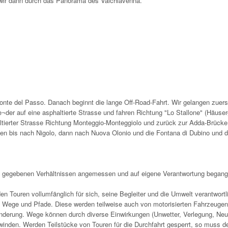
 wir dann durch das Panorama des Valchiavenna.
 Ponte del Passo. Danach beginnt die lange Off-Road-Fahrt. Wir gelangen zuer
¬der auf eine asphaltierte Strasse und fahren Richtung "Lo Stallone" (Häuse
ltierter Strasse Richtung Monteggio-Monteggiolo und zurück zur Adda-Brücke
en bis nach Nigolo, dann nach Nuova Olonio und die Fontana di Dubino und 
n gegebenen Verhältnissen angemessen und auf eigene Verantwortung began
den Touren vollumfänglich für sich, seine Begleiter und die Umwelt verantwortl
, Wege und Pfade. Diese werden teilweise auch von motorisierten Fahrzeugen
änderung. Wege können durch diverse Einwirkungen (Unwetter, Verlegung, Ne
inden. Werden Teilstücke von Touren für die Durchfahrt gesperrt, so muss d