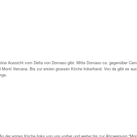
chöne Aussicht vom Delta von Domaso gibt. Mitte Domaso ca. gegenüber Cam
 Monti Vercana. Bis zur ersten grossen Kirche linkerhand. Von da gibt es auc
rge.
n der ersten Kirche links von uns vorbei und weiter bis zur Abzweigung "Mont