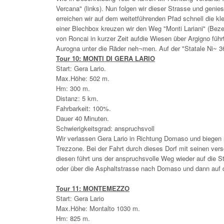
Vercana" (links). Nun folgen wir dieser Strasse und geni
erreichen wir auf dem weitetführenden Pfad schnell die k
einer Blechbox kreuzen wir den Weg "Monti Lariani" (Bez
von Roncai in kurzer Zeit aufdie Wiesen über Argigno führ
Aurogna unter die Räder neh¬men. Auf der "Statale Ni~ 3
Tour 10: MONTI DI GERA LARIO
Start: Gera Lario.
Max.Höhe: 502 m.
Hm: 300 m.
Distanz: 5 km.
Fahrbarkeit: 100%.
Dauer 40 Minuten.
Schwierigkeitsgrad: anspruchsvoll
Wir verlassen Gera Lario in Richtung Domaso und biegen 
Trezzone. Bei der Fahrt durch dieses Dorf mit seinen ve
diesen führt uns der anspruchsvolle Weg wieder auf die 
oder über die Asphaltstrasse nach Domaso und dann auf de
Tour 11: MONTEMEZZO
Start: Gera Lario
Max.Höhe: Montalto 1030 m.
Hm: 825 m.