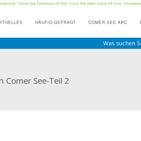
ndomizile
·
Comer-See Ferienhaus mit Pool
·
Como See Italien Urlaub mit Hund
·
Ferienwohn
KTUELLES
HÄUFIG GEFRAGT
COMER SEE ABC
Was suchen S
n Comer See-Teil 2