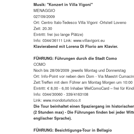
Musik: "Konzert in Villa Vigoni"
MENAGGIO
027/09/2009
Ort: Centro Italo-Tedesco Villa Vigoni -Ortsteil Loveno
Zeit: 20.30
Eintritt: frei (so lange Plätze)
Info: 0344/36111 Link: www.villavigoni.eu
Klavierabend mit Lorena Di Florio am Klavier.
FÜHRUNG: Führungen durch die Stadt Como
COMO
Noch bis 28/09/2009 ,jeweils Montag und Donnerstag
Ort: Info-Point vor neben dem Dom - Via Maestri Cumacin
Zeit:Treffen mit dem Führer am Montag Morgen um 10:00
Eintritt: € 8,00 - 6,00 Inhaber WelComoCard – frei für Kin
Info: 0344/30060 - 339/4163108
Link: www.mondoturistico.it
Die Tour beinhaltet einen Spaziergang im historisc
(2 Stunden max) - Die Führungen finden bei jeder Witt
englischer Sprache).
FÜHRUNG: Besichtigungs-Tour in Bellagio