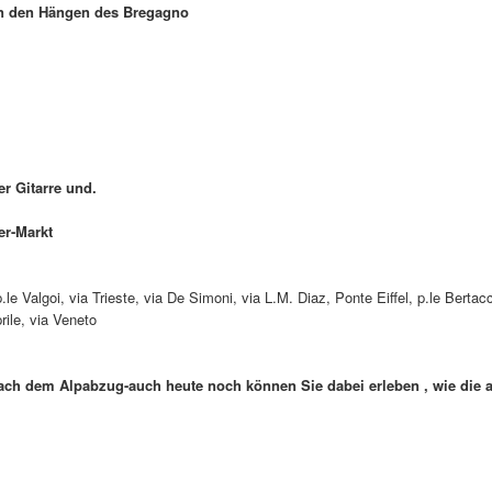
 an den Hängen des Bregagno
r Gitarre und.
er-Markt
 p.le Valgoi, via Trieste, via De Simoni, via L.M. Diaz, Ponte Eiffel, p.le Bertacc
rile, via Veneto
nach dem Alpabzug-auch heute noch können Sie dabei erleben , wie die a