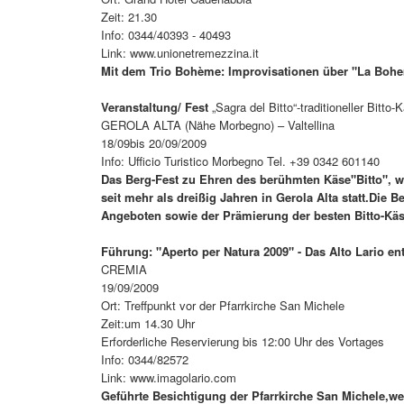
Zeit: 21.30
Info: 0344/40393 - 40493
Link: www.unionetremezzina.it
Mit dem Trio Bohème: Improvisationen über "La Bohe
Veranstaltung/ Fest
„Sagra del Bitto“-traditioneller Bitto
GEROLA ALTA (Nähe Morbegno) – Valtellina
18/09bis 20/09/2009
Info: Ufficio Turistico Morbegno Tel. +39 0342 601140
Das Berg-Fest zu Ehren des berühmten Käse"Bitto", 
seit mehr als dreißig Jahren in Gerola Alta statt.Die 
Angeboten sowie der Prämierung der besten Bitto-Kä
Führung: "Aperto per Natura 2009" - Das Alto Lario e
CREMIA
19/09/2009
Ort: Treffpunkt vor der Pfarrkirche San Michele
Zeit:um 14.30 Uhr
Erforderliche Reservierung bis 12:00 Uhr des Vortages
Info: 0344/82572
Link: www.imagolario.com
Geführte Besichtigung der Pfarrkirche San Michele,we