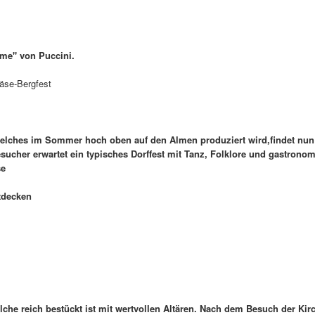
me" von Puccini.
-Käse-Bergfest
welches im Sommer hoch oben auf den Almen produziert wird,findet nu
Besucher erwartet ein typisches Dorffest mit Tanz, Folklore und gastrono
se
ntdecken
lche reich bestückt ist mit wertvollen Altären. Nach dem Besuch der Kir