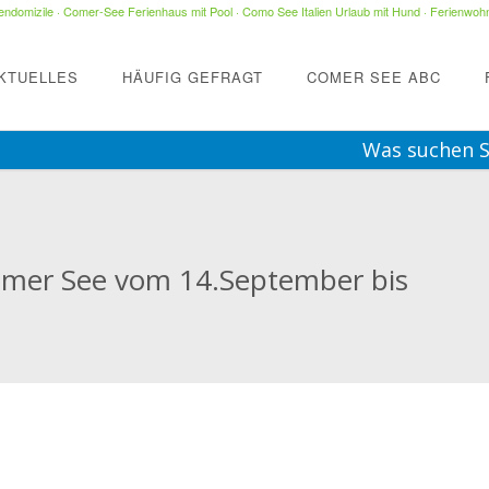
ndomizile
·
Comer-See Ferienhaus mit Pool
·
Como See Italien Urlaub mit Hund
·
Ferienwohn
KTUELLES
HÄUFIG GEFRAGT
COMER SEE ABC
Was suchen S
Comer See vom 14.September bis