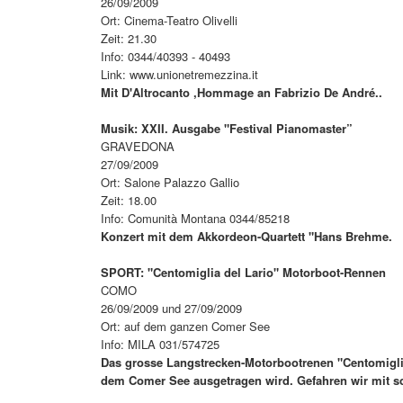
26/09/2009
Ort: Cinema-Teatro Olivelli
Zeit: 21.30
Info: 0344/40393 - 40493
Link: www.unionetremezzina.it
Mit D'Altrocanto ,Hommage an Fabrizio De André..
Musik: XXII. Ausgabe "Festival Pianomaster”
GRAVEDONA
27/09/2009
Ort: Salone Palazzo Gallio
Zeit: 18.00
Info: Comunità Montana 0344/85218
Konzert mit dem Akkordeon-Quartett "Hans Brehme.
SPORT: "Centomiglia del Lario" Motorboot-Rennen
COMO
26/09/2009 und 27/09/2009
Ort: auf dem ganzen Comer See
Info: MILA 031/574725
Das grosse Langstrecken-Motorbootrenen "Centomiglia d
dem Comer See ausgetragen wird. Gefahren wir mit sch