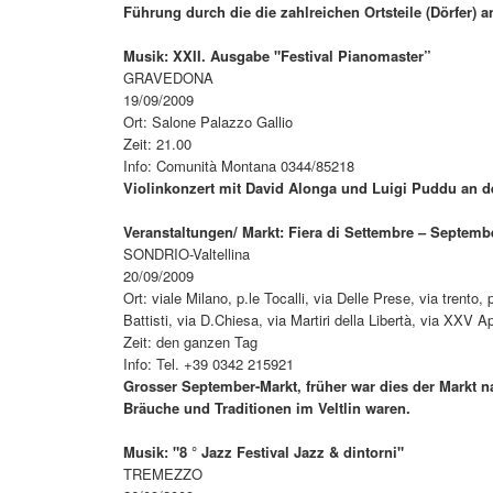
Führung durch die die zahlreichen Ortsteile (Dörfer)
Musik: XXII. Ausgabe "Festival Pianomaster”
GRAVEDONA
19/09/2009
Ort: Salone Palazzo Gallio
Zeit: 21.00
Info: Comunità Montana 0344/85218
Violinkonzert mit David Alonga und Luigi Puddu an de
Veranstaltungen/ Markt: Fiera di Settembre – Septemb
SONDRIO-Valtellina
20/09/2009
Ort: viale Milano, p.le Tocalli, via Delle Prese, via trento,
Battisti, via D.Chiesa, via Martiri della Libertà, via XXV Ap
Zeit: den ganzen Tag
Info: Tel. +39 0342 215921
Grosser September-Markt, früher war dies der Markt 
Bräuche und Traditionen im Veltlin waren.
Musik: "8 ° Jazz Festival Jazz & dintorni"
TREMEZZO