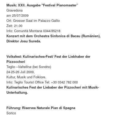
Musik: XXII. Ausgabe "Festival Pianomaster”
Gravedona
am 25/07/2009
Ort: Grosser Saal im Palazzo Gallio
Zeit: 21.00
Info: Comunità Montana 0344/85218
Konzert mit dem Orchestra Sinfonica di Bacau (Rumänien),
Direktor Josu Sureda.
Volksfest: Kulinarisches-Fest/ Fest der Liebhaber der
Pizzoccheri
Teglio –
Valtellina
(bei Sondrio)
24-25-26 Juli 2009,
Kultur, Musik und Folklore.
Info: Teglio Tourist Office Tel: +30 0342 782 000
Kulinarisches Fest der Liebaber der Pizzocheri mit Musik-
Unterhaltung.
Führung: Riservea Naturale Pian di Spagna
Sorico