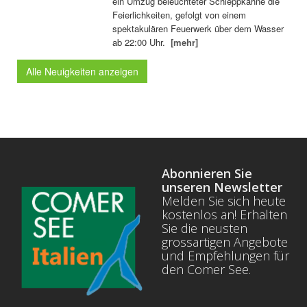
ein Umzug beleuchteter Schleppkähne die
Feierlichkeiten, gefolgt von einem
spektakulären Feuerwerk über dem Wasser
ab 22:00 Uhr.
[mehr]
Alle Neuigkeiten anzeigen
Abonnieren Sie
unseren Newsletter
Melden Sie sich heute
kostenlos an! Erhalten
Sie die neusten
grossartigen Angebote
und Empfehlungen für
den Comer See.