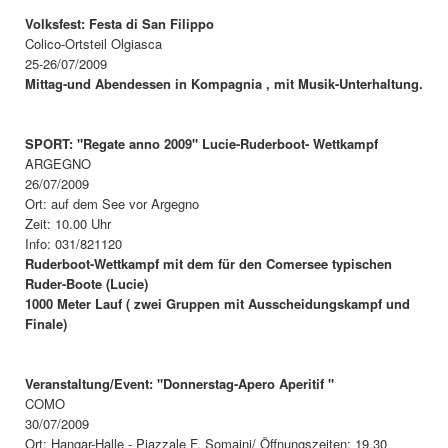
Volksfest: Festa di San Filippo
Colico-Ortsteil Olgiasca
25-26/07/2009
Mittag-und Abendessen in Kompagnia , mit Musik-Unterhaltung.
SPORT: "Regate anno 2009" Lucie-Ruderboot- Wettkampf
ARGEGNO
26/07/2009
Ort: auf dem See vor Argegno
Zeit: 10.00 Uhr
Info: 031/821120
Ruderboot-Wettkampf mit dem für den Comersee typischen
Ruder-Boote (Lucie)
1000 Meter Lauf ( zwei Gruppen mit Ausscheidungskampf und
Finale)
Veranstaltung/Event: "Donnerstag-Apero Aperitif "
COMO
30/07/2009
Ort: Hangar-Halle - Piazzale F. Somaini/ Öffnungszeiten: 19.30