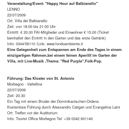
Veranstaltung/Event: "Happy Hour auf Balbianello"
LENNO
22/07/2009
Ort: Villa del Balbianello
Zeit: von 18:00 bis 21:00 Uhr
Eintritt: € 20.00 FAI-Mitglieder und Einwohner € 15,00 (Ticket
beinhaltet den Eintritt in den Garten und das erste Getränk)
Info: 0344/56110 /Link: www.fondoambiente.it
Eine Gelegenheit zum Entspannen am Ende des Tages in einem
einzigartigen Rahmen,bei einem feinen Aperitif im Garten der
Villa, mit Live-Musik ,Thema: "Red Purple",Folk-Pop.
Führung: Das Kloster von St. Antonio
Morbegno -
Valtellina
22/07/2009
Zeit: 20.30
Ein Tag mit einem Bruder der Dominikanischen-Ordens.
Kostenlose Führung durch Alessandro Caligari und Evangelina Laini
Ort: Treffen vor der Auditorium
Info: Tourist Office Morbegno Tel: +39 0342 601140