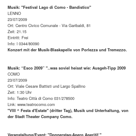
Musik: "Festival Lago di Como - Bandistico"
LENNO
23/07/2009
Ort: Centro Civico Comunale - Via Garibaldi, 81
Zeit: 21.15
Eintritt: Frei
Info: l 0344/80090
Konzert mit der Musik-Blaskapelle von Porlezza und Tremezzo.
Musik: “Esco 2009” "..was soviel heisst wie: Ausgeh-Tipp 2009
COMO
23/07/2009
Ort: Viale Cesare Battisti und Largo Spallino
Zeit: 1:30 Uhr
Info: Teatro Città di Como 031/278500
Link: www.teatrocomo.com
"VIII ^ Festa d'Estate" (dritter Tag), Musik und Unterhaltung, von
der Stadt Theater Company Como.
Veranstaltung/Event: "Donnerstag-Apero Aperitif "