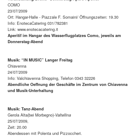
COMO
23/07/2009
Ort: Hangar-Halle - Piazzale F. Somaini/ Öffnungszeiten: 19.30
Info: EnotecaCatering 031/782381
Link: www.enotecacatering.it
Aperitif im Hangar des Wasserflugplatzes Como, jeweils am
Donnerstag-Abend
Musik: “IN MUSIC” Langer Freitag
Chiavenna
24/07/2009
Info: Valchiavenna Shopping, Telefon 0343 32226
Abendliche Oeffnung der Geschäfte im Zentrum von Chiavenna
und Musik-Unterhaltung
Musik: Tanz-Abend
Gerola Alta(bei Morbegno)-
Valtellina
25/07/2009,
Zeit: 20.00
Abendessen mit Polenta und Pizzoccheri.