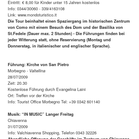
Eintritt: € 8,00 für Kinder unter 15 Jahren kostenlos
Info: 0344/30060 - 339/4163108
Link: www.mondoturistico.it
Die Tour beinhaltet einen Spaziergang im historischen Zentrum
von Como mit einem Besuch des Dom und der Basilika von
St.Fedele (Dauer max. 2 Stunden) - Die Führungen finden bei
jeder Witterung statt, ohne Reservierung (Montag und
Donnerstag, in italienischer und englischer Sprache).
Führung: Kirche von San Pietro
Morbegno -
Valtellina
28/07/2009
Zeit: 20.30
Kostenlose Führung durch Evangelina Laini
Ort: Treffen vor der Kirche
Info: Tourist Office Morbegno Tel: +39 0342 601140
Musik: “IN MUSIC” Langer Freitag
Chiavenna
31/07/2009
Info: Valchiavenna Shopping, Telefon 0343 32226
Abendliche Offenung der Geschäfte im Zentrum von Chiavenna