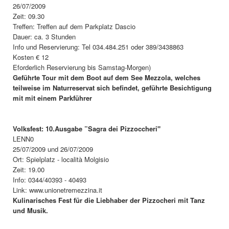
26/07/2009
Zeit: 09.30
Treffen: Treffen auf dem Parkplatz Dascio
Dauer: ca. 3 Stunden
Info und Reservierung: Tel 034.484.251 oder 389/3438863
Kosten € 12
Eforderlich Reservierung bis Samstag-Morgen)
Geführte Tour mit dem Boot auf dem See Mezzola, welches
teilweise im Naturreservat sich befindet, geführte Besichtigung
mit mit einem Parkführer
Volksfest: 10.Ausgabe ”Sagra dei Pizzoccheri"
LENN0
25/07/2009 und 26/07/2009
Ort: Spielplatz - località Molgisio
Zeit: 19.00
Info: 0344/40393 - 40493
Link: www.unionetremezzina.it
Kulinarisches Fest für die Liebhaber der Pizzocheri mit Tanz
und Musik.