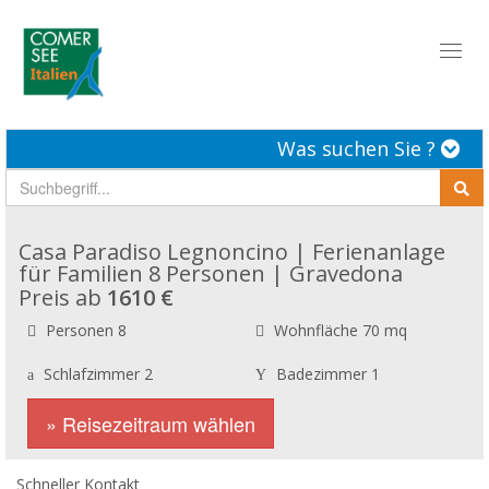
Toggl
naviga
Was suchen Sie ?
Casa Paradiso Legnoncino | Ferienanlage
für Familien 8 Personen | Gravedona
Preis ab
1610 €
Personen 8
Wohnfläche 70 mq
Schlafzimmer 2
Badezimmer 1
» Reisezeitraum wählen
Schneller Kontakt