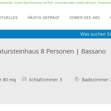
ndomizile
·
Comer-See Ferienhaus mit Pool
·
Como See Italien Urlaub mit Hund
·
Ferienwohn
KTUELLES
HÄUFIG GEFRAGT
COMER SEE ABC
Was suchen Si
atursteinhaus 8 Personen | Bassano
e 80 mq
Schlafzimmer 3
Badezimmer 