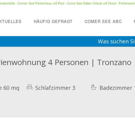
ndomizile
·
Comer-See Ferienhaus mit Pool
·
Como See Italien Urlaub mit Hund
·
Ferienwohn
KTUELLES
HÄUFIG GEFRAGT
COMER SEE ABC
Was suchen Si
erienwohnung 4 Personen | Tronzano
e 60 mq
Schlafzimmer 3
Badezimmer 