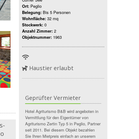
Ort:
Peglio
Belegung:
Bis 5 Personen
Wohnfläche:
32 mq
Stockwerk:
0
Anzahl Zimmer:
2
Objektnummer:
1963
Haustier erlaubt
Geprüfter Vermieter
Hotel Agriturismo B&B wird angeboten in
Vermittlung für den Eigentümer von
Agriturismo Zertin Typ 5 in Peglio, Partner
s-
seit 2011. Bei diesem Objekt bezahlen
io
Sie Ihren Mietpreis einfach an unserem