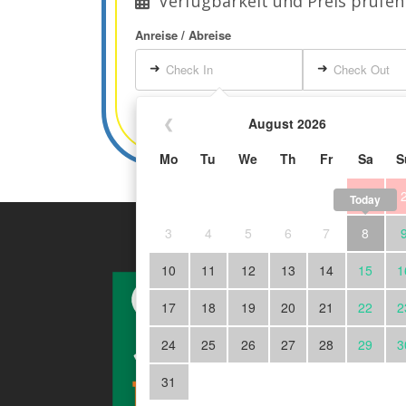
Verfügbarkeit und Preis prüfen
Anreise / Abreise
➜
➜
Check In
Check Out
❮
August 2026
Mo
Tu
We
Th
Fr
Sa
S
1
Today
3
4
5
6
7
8
Abonn
10
11
12
13
14
15
1
Newsl
17
18
19
20
21
22
2
Melden
24
25
26
27
28
29
3
an! Er
grossa
31