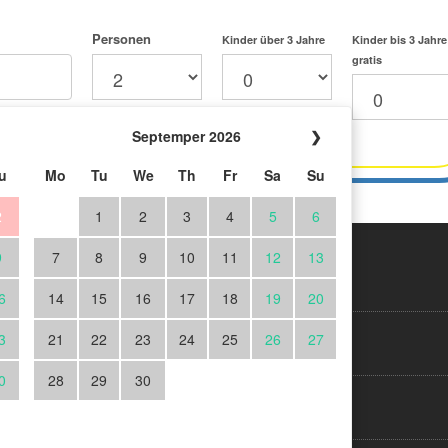
Personen
Kinder über 3 Jahre
Kinder bis 3 Jahre
gratis
Septemper 2026
❯
u
Mo
Tu
We
Th
Fr
Sa
Su
2
1
2
3
4
5
6
9
7
8
9
10
11
12
13
ieren Sie unseren
Impressum
6
14
15
16
17
18
19
20
etter
3
21
22
23
24
25
26
27
 Sie sich heute kostenlos
Datenschutz
0
28
29
30
halten Sie die neusten
rtigen Angebote und
Über uns