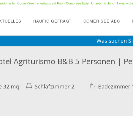
ndomizile
·
Comer-See Ferienhaus mit Pool
·
Como See Italien Urlaub mit Hund
·
Ferienwohn
KTUELLES
HÄUFIG GEFRAGT
COMER SEE ABC
Was suchen Si
otel Agriturismo B&B 5 Personen | Pe
e 32 mq
Schlafzimmer 2
Badezimmer 