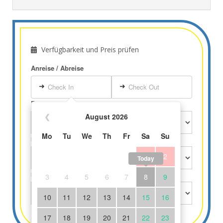
Verfügbarkeit und Preis prüfen
Anreise / Abreise
➜
➜
Check In
Check Out
Personen
❮
August 2026
Mo
Tu
We
Th
Fr
Sa
Su
Kinder über 3 Jahre
1
2
Today
Kinder bis 3 Jahre gratis
3
4
5
6
7
8
9
10
11
12
13
14
15
16
17
18
19
20
21
22
23