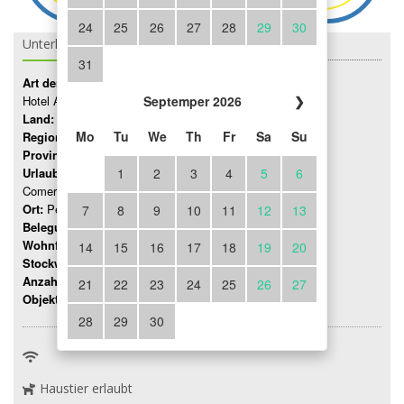
24
25
26
27
28
29
30
Unterkunft Details
31
Art der Unterkunft:
Hotel Agriturismo B&B
Septemper 2026
❯
Land:
Italien
Mo
Tu
We
Th
Fr
Sa
Su
Region:
Lombardei
Provinz:
Como
Urlaubsregion:
1
2
3
4
5
6
Comer See
Ort:
Peglio
7
8
9
10
11
12
13
Belegung:
Bis 2 Personen
Wohnfläche:
15 mq
14
15
16
17
18
19
20
Stockwerk:
0
Anzahl Zimmer:
1
21
22
23
24
25
26
27
Objektnummer:
1900
28
29
30
Haustier erlaubt