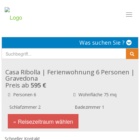
Toggl
naviga
Was suchen Sie ?
Casa Ribolla | Ferienwohnung 6 Personen |
Gravedona
Preis ab
595 €
Personen 6
Wohnfläche 75 mq
Schlafzimmer 2
Badezimmer 1
» Reisezeitraum wählen
Schneller Kontakt