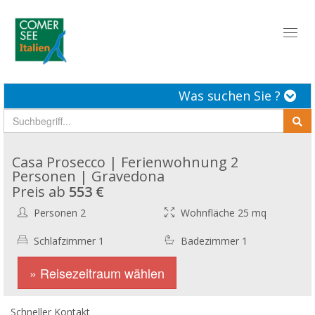
Toggl
naviga
Was suchen Sie ?
Casa Prosecco | Ferienwohnung 2
Personen | Gravedona
Preis ab
553 €
Personen 2
Wohnfläche 25 mq
Schlafzimmer 1
Badezimmer 1
» Reisezeitraum wählen
Schneller Kontakt