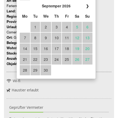
Art der Unterkunft:
Ferienwohnung
Septemper 2026
❯
Land:
Italien
Mo
Tu
We
Th
Fr
Sa
Su
Region:
Lombardei
Provinz:
Como
Urlaubsregion:
1
2
3
4
5
6
Comer See
Ort:
Gravedona
7
8
9
10
11
12
13
Belegung:
Bis 2 Personen
Wohnfläche:
25 mq
14
15
16
17
18
19
20
Stockwerk:
0
Anzahl Zimmer:
2
21
22
23
24
25
26
27
Objektnummer:
333
28
29
30
Wi-fi
Haustier erlaubt
Geprüfter Vermieter