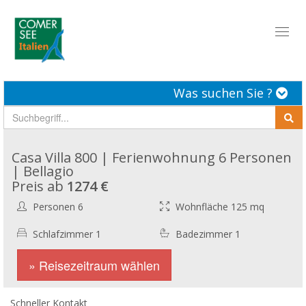
Toggl
naviga
Was suchen Sie ?
Casa Villa 800 | Ferienwohnung 6 Personen
| Bellagio
Preis ab
1274 €
Personen 6
Wohnfläche 125 mq
Schlafzimmer 1
Badezimmer 1
» Reisezeitraum wählen
Schneller Kontakt