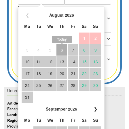
Personen
❮
August 2026
Mo
Tu
We
Th
Fr
Sa
Su
Kinder über 3 Jahre
1
2
Today
Kinder bis 3 Jahre gratis
3
4
5
6
7
8
9
10
11
12
13
14
15
16
17
18
19
20
21
22
23
24
25
26
27
28
29
30
Unterkunft Details
31
Art der Unterkunft:
Ferienwohnung
Septemper 2026
❯
Land:
Italien
Mo
Tu
We
Th
Fr
Sa
Su
Region:
Lombardei
Provinz:
Como