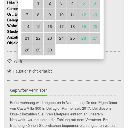
Urlaubsregion:
1
2
3
4
5
6
Comer See
Ort:
Bellagio
7
8
9
10
11
12
13
Belegung:
Bis 6 Personen
Wohnfläche:
125 mq
14
15
16
17
18
19
20
Stockwerk:
2
Anzahl Zimmer:
3
21
22
23
24
25
26
27
Objektnummer:
9920
28
29
30
Wi-fi
Haustier nicht erlaubt
Geprüfter Vermieter
Ferienwohnung wird angeboten in Vermittlung für den Eigentümer
von Casa Villa 800 in Bellagio, Partner seit 2017. Bei diesem
Objekt bezahlen Sie Ihren Mietpreis einfach an unserem
Netzwerk, wir regulieren die Zahlung mit dem Vermieter. Bei
Buchung können Sie zwischen bequemen Zahlungsarten wählen.