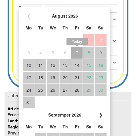
Personen
❮
August 2026
Mo
Tu
We
Th
Fr
Sa
Su
Kinder über 3 Jahre
1
2
Today
Kinder bis 3 Jahre gratis
3
4
5
6
7
8
9
10
11
12
13
14
15
16
17
18
19
20
21
22
23
24
25
26
27
28
29
30
Unterkunft Details
31
Art der Unterkunft:
Ferienwohnung
Septemper 2026
❯
Land:
Italien
Mo
Tu
We
Th
Fr
Sa
Su
Region:
Lombardei
Provinz:
Como