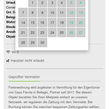
Urlaubsregion:
1
2
3
4
5
6
Comer See
Ort:
Bellagio
7
8
9
10
11
12
13
Belegung:
Bis 2 Personen
Wohnfläche:
55 mq
14
15
16
17
18
19
20
Stockwerk:
1
Anzahl Zimmer:
3
21
22
23
24
25
26
27
Objektnummer:
9936
28
29
30
Wi-fi
Haustier nicht erlaubt
Geprüfter Vermieter
Ferienwohnung wird angeboten in Vermittlung für den Eigentümer
von Casa Favola in Bellagio, Partner seit 2017. Bei diesem
Objekt bezahlen Sie Ihren Mietpreis einfach an unserem
Netzwerk, wir regulieren die Zahlung mit dem Vermieter. Bei
Buchung können Sie zwischen bequemen Zahlungsarten wählen.