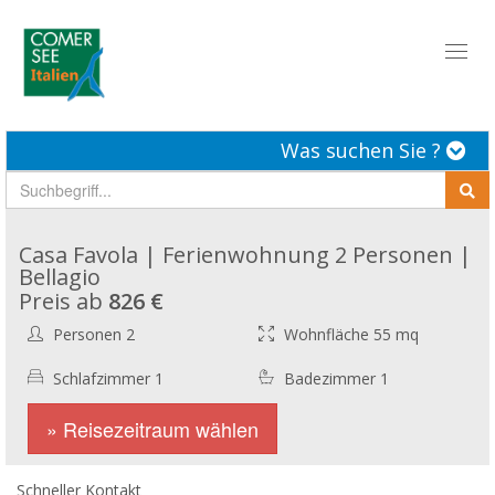
Toggl
naviga
Was suchen Sie ?
Casa Favola | Ferienwohnung 2 Personen |
Bellagio
Preis ab
826 €
Personen 2
Wohnfläche 55 mq
Schlafzimmer 1
Badezimmer 1
» Reisezeitraum wählen
Schneller Kontakt