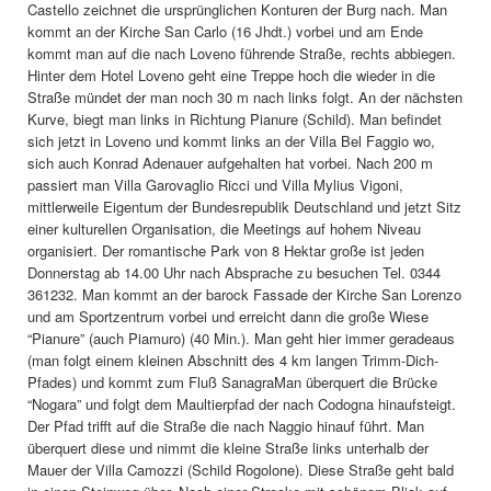
Castello zeichnet die ursprünglichen Konturen der Burg nach. Man
kommt an der Kirche San Carlo (16 Jhdt.) vorbei und am Ende
kommt man auf die nach Loveno führende Straße, rechts abbiegen.
Hinter dem Hotel Loveno geht eine Treppe hoch die wieder in die
Straße mündet der man noch 30 m nach links folgt. An der nächsten
Kurve, biegt man links in Richtung Pianure (Schild). Man befindet
sich jetzt in Loveno und kommt links an der Villa Bel Faggio wo,
sich auch Konrad Adenauer aufgehalten hat vorbei. Nach 200 m
passiert man Villa Garovaglio Ricci und Villa Mylius Vigoni,
mittlerweile Eigentum der Bundesrepublik Deutschland und jetzt Sitz
einer kulturellen Organisation, die Meetings auf hohem Niveau
organisiert. Der romantische Park von 8 Hektar große ist jeden
Donnerstag ab 14.00 Uhr nach Absprache zu besuchen Tel. 0344
361232. Man kommt an der barock Fassade der Kirche San Lorenzo
und am Sportzentrum vorbei und erreicht dann die große Wiese
“Pianure” (auch Piamuro) (40 Min.). Man geht hier immer geradeaus
(man folgt einem kleinen Abschnitt des 4 km langen Trimm-Dich-
Pfades) und kommt zum Fluß SanagraMan überquert die Brücke
“Nogara” und folgt dem Maultierpfad der nach Codogna hinaufsteigt.
Der Pfad trifft auf die Straße die nach Naggio hinauf führt. Man
überquert diese und nimmt die kleine Straße links unterhalb der
Mauer der Villa Camozzi (Schild Rogolone). Diese Straße geht bald