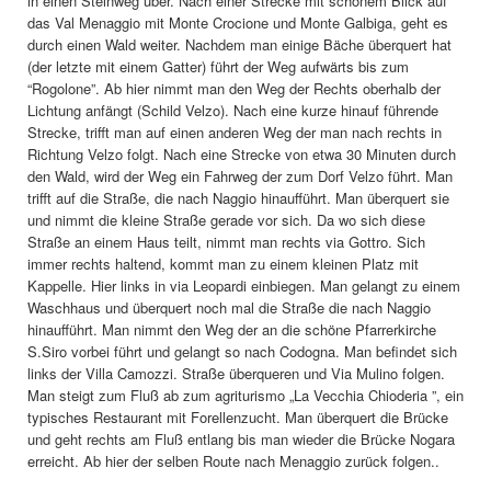
in einen Steinweg über. Nach einer Strecke mit schönem Blick auf
das Val Menaggio mit Monte Crocione und Monte Galbiga, geht es
durch einen Wald weiter. Nachdem man einige Bäche überquert hat
(der letzte mit einem Gatter) führt der Weg aufwärts bis zum
“Rogolone”. Ab hier nimmt man den Weg der Rechts oberhalb der
Lichtung anfängt (Schild Velzo). Nach eine kurze hinauf führende
Strecke, trifft man auf einen anderen Weg der man nach rechts in
Richtung Velzo folgt. Nach eine Strecke von etwa 30 Minuten durch
den Wald, wird der Weg ein Fahrweg der zum Dorf Velzo führt. Man
trifft auf die Straße, die nach Naggio hinaufführt. Man überquert sie
und nimmt die kleine Straße gerade vor sich. Da wo sich diese
Straße an einem Haus teilt, nimmt man rechts via Gottro. Sich
immer rechts haltend, kommt man zu einem kleinen Platz mit
Kappelle. Hier links in via Leopardi einbiegen. Man gelangt zu einem
Waschhaus und überquert noch mal die Straße die nach Naggio
hinaufführt. Man nimmt den Weg der an die schöne Pfarrerkirche
S.Siro vorbei führt und gelangt so nach Codogna. Man befindet sich
links der Villa Camozzi. Straße überqueren und Via Mulino folgen.
Man steigt zum Fluß ab zum agriturismo „La Vecchia Chioderia ”, ein
typisches Restaurant mit Forellenzucht. Man überquert die Brücke
und geht rechts am Fluß entlang bis man wieder die Brücke Nogara
erreicht. Ab hier der selben Route nach Menaggio zurück folgen..