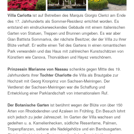
Villa Carlotta
ist auf Betreiben des Marquis Giorgio Clerici am Ende
des 17. Jahrhunderts als Sommer-Residenz errichtet worden. Es
entstand ein eindruckerweckendes Gebäude mit einem italienischen
Garten von Statuen, Treppen und Brunnen umgeben. Es war aber
Gian Battista Sommariva, der nächste Besitzer, der der Villa zu ihrer
Blüte verhalf. Er wollte einen Teil des Gartens in einen romantischen
Park verwandeln und das Haus mit zahlreichen Kunstschätzen von
Künstlern wie Canova, Thorvaldsen und Hayez verschönern.
Prinzessin Marianne von Nassau
schenkte gegen Mitte des 19.
Jahrhunderts ihrer
Tochter Charlotte
die Villa als Brautgabe zur
Hochzeit mit Georg Kronprinz von Sachsen-Meiningen. Der
Verdienst der Sachsen-Meiningen war die Schaffung und
Entwicklung einer Parklandschaft von internationalem Ruf.
Der Botanische Garten
ist berühmt wegen der Blüte von über 150
Arten von Rhododendren und Azaleen im Frühling. Ein Besuch lohnt
sich jedoch zu jeder Jahreszeit. Im Garten der Villa wachsen und
gedeihen u. a. Kamelienhecken, südliche Riesenfarne, Palmen,
Tropenpflanzen, seltene alte Nadelgehölze und ein Bambusgarten.