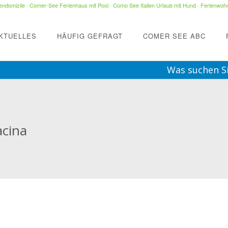
ndomizile
·
Comer-See Ferienhaus mit Pool
·
Como See Italien Urlaub mit Hund
·
Ferienwohn
KTUELLES
HÄUFIG GEFRAGT
COMER SEE ABC
Was suchen S
acina