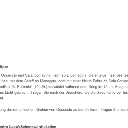
tipp:
 Ossuccio und Sala Comacina, liegt Isola Comacina, die einzige Insel des S
 Insel mit dem Schiff ab Menaggio, oder mit einer kleine Fähre ab Sala Coma
Basilika "S. Eufemia" (10. Jh.).verwüstet während dem Krieg im 12 Jh. Ausgr
s Licht gebracht. Fragen Sie nach der Broschüre, die die Geschichte der Ins
nt.
tigung der romanischen Kirchen von Ossuccio zu kombinieren. Fragen Sie nach
entro Lago)/Sehenswürdigkeiten