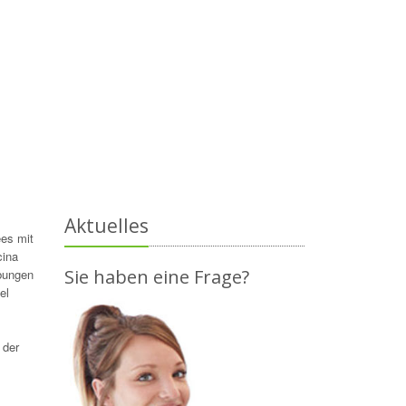
Aktuelles
ees mit
cina
Sie haben eine Frage?
abungen
el
 der