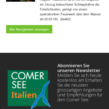
ein Umzug beleuchteter Schleppkähne die
Feierlichkeiten, gefolgt von einem
spektakulären Feuerwerk über dem Wasser
ab 22:00 Uhr.
[mehr]
Alle Neuigkeiten anzeigen
Abonnieren Sie
unseren Newsletter
Melden Sie sich heute
kostenlos an! Erhalten
Sie die neusten
grossartigen Angebote
und Empfehlungen für
den Comer See.