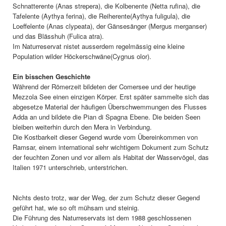
Schnatterente (Anas strepera), die Kolbenente (Netta rufina), die
Tafelente (Aythya ferina), die Reiherente(Aythya fuligula), die
Loeffelente (Anas clypeata), der Gänsesänger (Mergus merganser)
und das Blässhuh (Fulica atra).
Im Naturreservat nistet ausserdem regelmässig eine kleine
Population wilder Höckerschwäne(Cygnus olor).
Ein bisschen Geschichte
Während der Römerzeit bildeten der Comersee und der heutige
Mezzola See einen einzigen Körper. Erst später sammelte sich das
abgesetze Material der häufigen Überschwemmungen des Flusses
Adda an und bildete die Pian di Spagna Ebene. Die beiden Seen
bleiben weiterhin durch den Mera in Verbindung.
Die Kostbarkeit dieser Gegend wurde vom Übereinkommen von
Ramsar, einem international sehr wichtigem Dokument zum Schutz
der feuchten Zonen und vor allem als Habitat der Wasservögel, das
Italien 1971 unterschrieb, unterstrichen.
Nichts desto trotz, war der Weg, der zum Schutz dieser Gegend
geführt hat, wie so oft mühsam und steinig.
Die Führung des Naturreservats ist dem 1988 geschlossenen