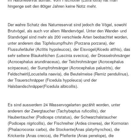
hingenge seit den 80iger Jahren keine Notiz mehr.
Der wahre Schatz des Naturreservat sind jedoch die Vögel, sowohl
Brutvögel, als auch vor allem Wandervögel. Unter den Wander- und
Standvögel sind mehr als 200 verschiede Arten beobachtet worden,
unter anderem das Tüpfelsumpfhuhn (Porzana porzana), der
Flussuferläufer (Actitis hypoleucos), der Eisvogel(Alcedo atthis), das
sehr seltene Blaukehlchen (Luscinia svecica), der Drosselrohrsänger
(Acrocephalus arundinaceus), der Teichrohrsänger (Acrocephalus
scirpaceus), der Sumpfrohrsänger (Acrocephalus palustris), der
Feldschwirl(Locustella naevia), die Beutelmeise (Remiz pendulinus),
der Trauerschnäpper (Ficedula hypoleuca) und der
Halsbandschnäpper(Ficedula albicollis).
Es sind ausserdem 24 Wasservogelarten gezählt worden, unter
anderem der Zwergtaucher (Tachybaptus ruficollis), der
Haubentaucher (Podiceps cristatus), der Schwarzhalstaucher
(Podiceps nigricollis), der Fischreiher (Ardea cinerea), der Kormoran
(Phalacrocorax carbo), die Stockente(Anas platyrhynchos), die
Krickente (Anas crecca), die Pfeifente (Anas penelope), die