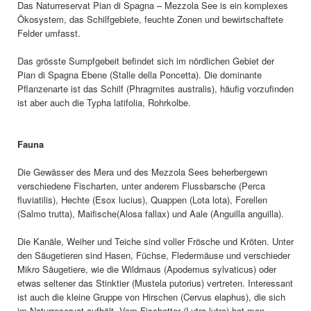
Das Naturreservat Pian di Spagna – Mezzola See is ein komplexes
Ökosystem, das Schilfgebiete, feuchte Zonen und bewirtschaftete
Felder umfasst.
Das grösste Sumpfgebeit befindet sich im nördlichen Gebiet der
Pian di Spagna Ebene (Stalle della Poncetta). Die dominante
Pflanzenarte ist das Schilf (Phragmites australis), häufig vorzufinden
ist aber auch die Typha latifolia, Rohrkolbe.
Fauna
Die Gewässer des Mera und des Mezzola Sees beherbergewn
verschiedene Fischarten, unter anderem Flussbarsche (Perca
fluviatilis), Hechte (Esox lucius), Quappen (Lota lota), Forellen
(Salmo trutta), Maifische(Alosa fallax) und Aale (Anguilla anguilla).
Die Kanäle, Weiher und Teiche sind voller Frösche und Kröten. Unter
den Säugetieren sind Hasen, Füchse, Fledermäuse und verschieder
Mikro Säugetiere, wie die Wildmaus (Apodemus sylvaticus) oder
etwas seltener das Stinktier (Mustela putorius) vertreten. Interessant
ist auch die kleine Gruppe von Hirschen (Cervus elaphus), die sich
im Naturreservat aufhält. Vom Fischotter (Lutra lutra) hat man