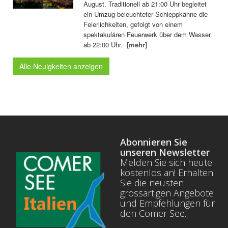
August. Traditionell ab 21:00 Uhr begleitet
ein Umzug beleuchteter Schleppkähne die
Feierlichkeiten, gefolgt von einem
spektakulären Feuerwerk über dem Wasser
ab 22:00 Uhr.
[mehr]
Alle Neuigkeiten anzeigen
Abonnieren Sie
unseren Newsletter
Melden Sie sich heute
kostenlos an! Erhalten
Sie die neusten
grossartigen Angebote
und Empfehlungen für
den Comer See.