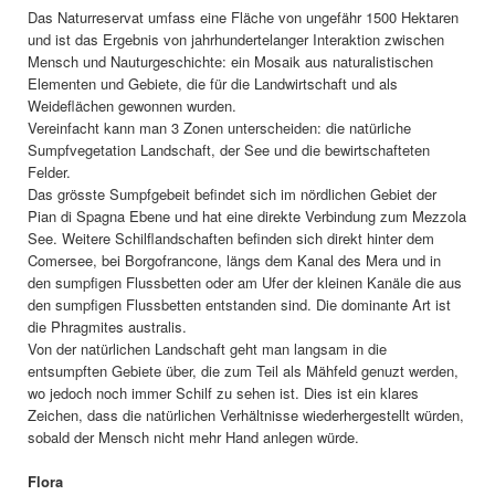
Das Naturreservat umfass eine Fläche von ungefähr 1500 Hektaren
und ist das Ergebnis von jahrhundertelanger Interaktion zwischen
Mensch und Nauturgeschichte: ein Mosaik aus naturalistischen
Elementen und Gebiete, die für die Landwirtschaft und als
Weideflächen gewonnen wurden.
Vereinfacht kann man 3 Zonen unterscheiden: die natürliche
Sumpfvegetation Landschaft, der See und die bewirtschafteten
Felder.
Das grösste Sumpfgebeit befindet sich im nördlichen Gebiet der
Pian di Spagna Ebene und hat eine direkte Verbindung zum Mezzola
See. Weitere Schilflandschaften befinden sich direkt hinter dem
Comersee, bei Borgofrancone, längs dem Kanal des Mera und in
den sumpfigen Flussbetten oder am Ufer der kleinen Kanäle die aus
den sumpfigen Flussbetten entstanden sind. Die dominante Art ist
die Phragmites australis.
Von der natürlichen Landschaft geht man langsam in die
entsumpften Gebiete über, die zum Teil als Mähfeld genuzt werden,
wo jedoch noch immer Schilf zu sehen ist. Dies ist ein klares
Zeichen, dass die natürlichen Verhältnisse wiederhergestellt würden,
sobald der Mensch nicht mehr Hand anlegen würde.
Flora