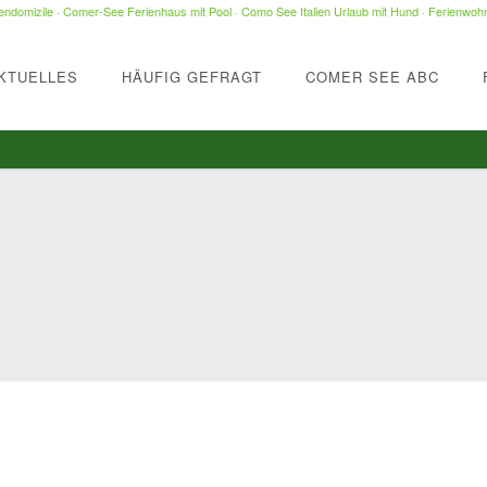
ndomizile
·
Comer-See Ferienhaus mit Pool
·
Como See Italien Urlaub mit Hund
·
Ferienwohn
KTUELLES
HÄUFIG GEFRAGT
COMER SEE ABC