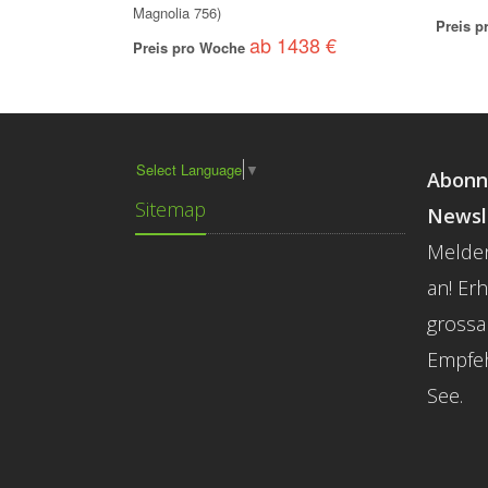
Magnolia 756)
Preis 
ab 1438 €
Preis pro Woche
Select Language
▼
Abonn
Sitemap
Newsl
Melden
an! Er
grossa
Empfe
See.