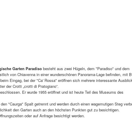
gische Garten Paradiso
besteht aus zwei Hügeln, dem "Paradiso" und dem
 östlich von Chiavenna in einer wunderschönen Panorama-Lage befinden, mit B
 beim Eingag, bei der "Ca' Rossa" eröffnen sich mehrere interessante Ausblic
r der Crotti „crotti di Pratogiano”.
ingeschlossen. Er wurde 1955 eröffnet und ist heute Teil des Museums des
t, den "Caurga" Spalt getrennt und werden durch einen wagemutigen Steg verb
lichkeit den Garten auch an den höchsten Punkten gut zu besichtigen.
fnungszeiten oder auf Anfrage besichtigt werden.