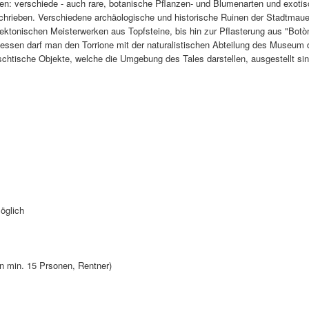
en: verschiede - auch rare, botanische Pflanzen- und Blumenarten und exoti
schrieben. Verschiedene archäologische und historische Ruinen der Stadtmaue
ektonischen Meisterwerken aus Topfsteine, bis hin zur Pflasterung aus "Botò
gessen darf man den Torrione mit der naturalistischen Abteilung des Museum 
chtische Objekte, welche die Umgebung des Tales darstellen, ausgestellt sin
öglich
n min. 15 Prsonen, Rentner)