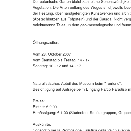
Der botanische Garten bietet zahlreiche Sehenswürdigkeit
Vegetation. Die Arten entlang des Weges sind jeweils be
der Festung, über handgefertigten Kunstwerken und archit
(Abstechbutzen aus Tofpstein) und der Caurga. Nicht ver
Valchiavenna Tales, in dem geo-mineralogische und faunis
Öffnungszeiten:
Vom 28. Oktober 2007
Vom Dienstag bis Freitag: 14 - 17
Sonntag: 10 - 12 und 14 - 17
Naturalistisches Abteil des Museum beim "Torrione":
Besichtigung auf Anfrage beim Eingang Parco Paradiso m
Preise:
Eintritt: € 2.00.
Ermässigung: € 1.00 (Studenten, Schülergruppen, Gruppe
Auskünfte:
Consorzio per la Promozione Turistica della Valchiavenna