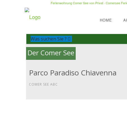
Ferienwohnung Comer See von Privat
·
Comersee Ferie
HOME
A
Was suchen Sie ?
Der Comer See
Parco Paradiso Chiavenna
COMER SEE ABC