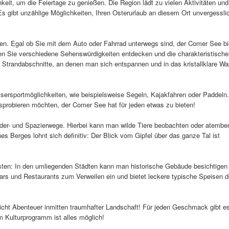
eit, um die Feiertage zu genießen. Die Region lädt zu vielen Aktivitäten und
s gibt unzählige Möglichkeiten, Ihren Osterurlaub an diesem Ort unvergessli
den. Egal ob Sie mit dem Auto oder Fahrrad unterwegs sind, der Comer See bi
 Sie verschiedene Sehenswürdigkeiten entdecken und die charakteristische
 Strandabschnitte, an denen man sich entspannen und in das kristallklare W
sersportmöglichkeiten, wie beispielsweise Segeln, Kajakfahren oder Paddeln
sprobieren möchten, der Comer See hat für jeden etwas zu bieten!
ander- und Spazierwege. Hierbei kann man wilde Tiere beobachten oder atemb
 Berges lohnt sich definitiv: Der Blick vom Gipfel über das ganze Tal ist
ten: In den umliegenden Städten kann man historische Gebäude besichtigen
s und Restaurants zum Verweilen ein und bietet leckere typische Speisen d
icht Abenteuer inmitten traumhafter Landschaft! Für jeden Geschmack gibt es
em Kulturprogramm ist alles möglich!