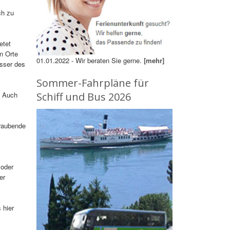
ch zu
etet
n Orte
01.01.2022 - Wir beraten Sie gerne.
[mehr]
asser des
Sommer-Fahrpläne für
. Auch
Schiff und Bus 2026
eraubende
 oder
er
 hier