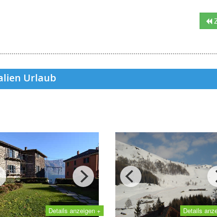
Z
alien Urlaub
Details anzeigen +
Details anz