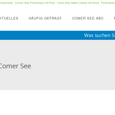
ndomizile
·
Comer-See Ferienhaus mit Pool
·
Como See Italien Urlaub mit Hund
·
Ferienwohn
KTUELLES
HÄUFIG GEFRAGT
COMER SEE ABC
Was suchen S
 Comer See