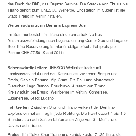
das Dach der RhB, das Ospizio Bernina. Die Strecke von Thusis bis
Tirano gehört zum UNESCO Welterbe. Endstation im Süden ist die
Stadt Tirano im Veltlin / Italien.
Weiter südwärts: im Bernina Express Bus
Im Sommer besteht in Tirano eine sehr attraktive Bus-
Anschlussverbindung nach Lugano, entlang Comer See und Luganer
See. Eine Reservierung ist hierfür obligatorisch. Fahrpreis pro
Person CHF 27.50 (Stand 2011)
Sehenswürdigkeiten:
UNESCO Welterbestrecke mit
Landwasserviadukt und den Kehrtunnels zwischen Bergün und
Preda, Ospizio Bernina, Alp Grüm, Piz Palü und Morteratsch-
Gletscher, Lago Bianco, Poschiavo, Altstadt von Tirano,
Kreisviadukt bei Brusio, Weinberge im Veltlin, Comersee,
Luganersee, Stadt Lugano
Fahrtzeiten
: Zwischen Chur und Tirano verkehrt der Bernina-
Express einmal am Tag in jede Richtung. Die Fahrt dauert 4 bis 4,5
Stunden. Je nach Saison fahren auch Züge von St. Moritz und
Davos nach Tirano.
Preise
: Ein Ticket Chur-Tirano und zurück kostet 71,25 Euro, die