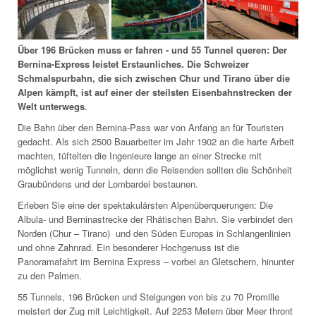
Über 196 Brücken muss er fahren - und 55 Tunnel queren: Der
Bernina-Express leistet Erstaunliches. Die Schweizer
Schmalspurbahn, die sich zwischen Chur und Tirano über die
Alpen kämpft, ist auf einer der steilsten Eisenbahnstrecken der
Welt unterwegs
.
Die Bahn über den Bernina-Pass war von Anfang an für Touristen
gedacht. Als sich 2500 Bauarbeiter im Jahr 1902 an die harte Arbeit
machten, tüftelten die Ingenieure lange an einer Strecke mit
möglichst wenig Tunneln, denn die Reisenden sollten die Schönheit
Graubündens und der Lombardei bestaunen.
Erleben Sie eine der spektakulärsten Alpenüberquerungen: Die
Albula- und Berninastrecke der Rhätischen Bahn. Sie verbindet den
Norden (Chur – Tirano) und den Süden Europas in Schlangenlinien
und ohne Zahnrad. Ein besonderer Hochgenuss ist die
Panoramafahrt im Bernina Express – vorbei an Gletschern, hinunter
zu den Palmen.
55 Tunnels, 196 Brücken und Steigungen von bis zu 70 Promille
meistert der Zug mit Leichtigkeit. Auf 2253 Metern über Meer thront