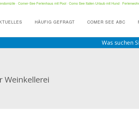
ndomizile
·
Comer-See Ferienhaus mit Pool
·
Como See Italien Urlaub mit Hund
·
Ferienwohn
KTUELLES
HÄUFIG GEFRAGT
COMER SEE ABC
Was suchen S
r Weinkellerei