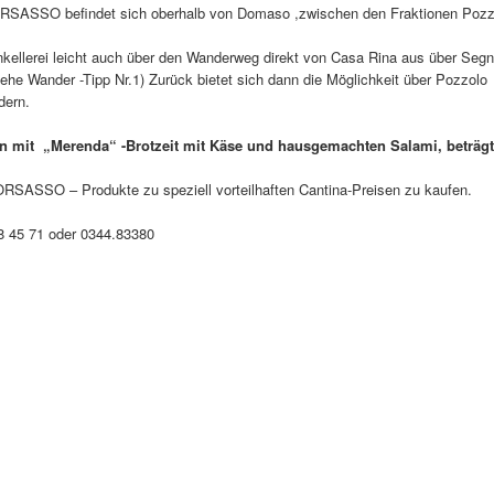
ORSASSO befindet sich oberhalb von Domaso ,zwischen den Fraktionen Pozz
kellerei leicht auch über den Wanderweg direkt von Casa Rina aus über Segn
iehe Wander -Tipp Nr.1) Zurück bietet sich dann die Möglichkeit über Pozzolo
dern.
on mit „Merenda“ -Brotzeit mit Käse und hausgemachten Salami, beträgt
SORSASSO – Produkte zu speziell vorteilhaften Cantina-Preisen zu kaufen.
158 45 71 oder 0344.83380