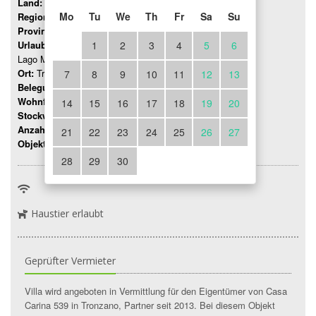
Land:
Italien
Mo
Tu
We
Th
Fr
Sa
Su
Region:
Piemont
Provinz:
Varese
Urlaubsregion:
1
2
3
4
5
6
Lago Maggiore
Ort:
Tronzano
7
8
9
10
11
12
13
Belegung:
Bis 6 Personen
Wohnfläche:
65 mq
14
15
16
17
18
19
20
Stockwerk:
1
Anzahl Zimmer:
5
21
22
23
24
25
26
27
Objektnummer:
7583
28
29
30
Haustier erlaubt
Geprüfter Vermieter
Villa wird angeboten in Vermittlung für den Eigentümer von Casa
Carina 539 in Tronzano, Partner seit 2013. Bei diesem Objekt