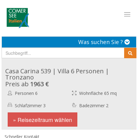
Toggl
naviga
Was suchen Sie ?
Casa Carina 539 | Villa 6 Personen |
Tronzano
Preis ab
1963 €
Personen 6
Wohnfläche 65 mq
Schlafzimmer 3
Badezimmer 2
» Reisezeitraum wählen
Schneller Kontakt