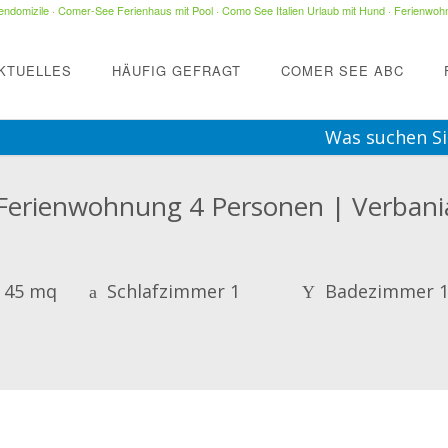
ndomizile
·
Comer-See Ferienhaus mit Pool
·
Como See Italien Urlaub mit Hund
·
Ferienwohn
KTUELLES
HÄUFIG GEFRAGT
COMER SEE ABC
Was suchen Si
 Ferienwohnung 4 Personen | Verbani
 45 mq
Schlafzimmer 1
Badezimmer 