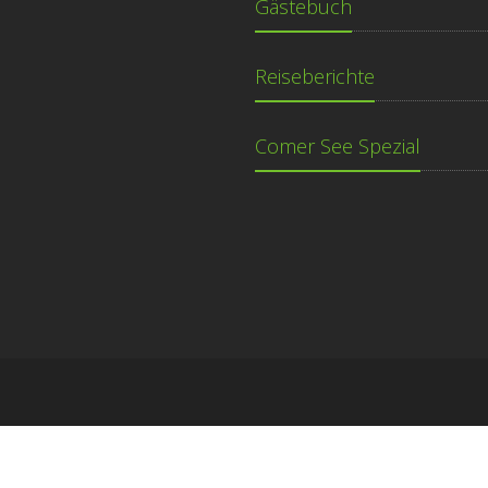
Gästebuch
Reiseberichte
Comer See Spezial