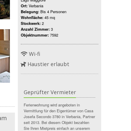
Ort:
Verbania
Belegung:
Bis 4 Personen
Wohnfläche:
45 mq
Stockwerk:
2
Anzahl Zimmer:
3
Objektnummer:
7592
Wi-fi
Haustier erlaubt
Geprüfter Vermieter
Ferienwohnung wird angeboten in
Vermittlung für den Eigentümer von Casa
Josefa Secondo 3780 in Verbania, Partner
 am
seit 2013. Bei diesem Objekt bezahlen
Sie Ihren Mietpreis einfach an unserem