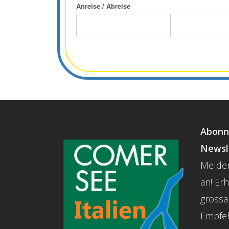
Anreise / Abreise
Abonn
Newsl
Melden
an! Er
grossa
Empfe