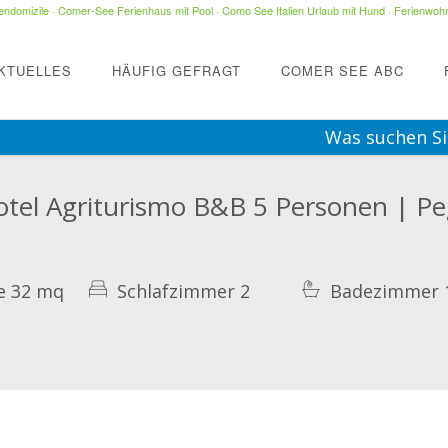
ndomizile
·
Comer-See Ferienhaus mit Pool
·
Como See Italien Urlaub mit Hund
·
Ferienwohn
KTUELLES
HÄUFIG GEFRAGT
COMER SEE ABC
Was suchen Si
otel Agriturismo B&B 5 Personen | Pe
e 32 mq
Schlafzimmer 2
Badezimmer 