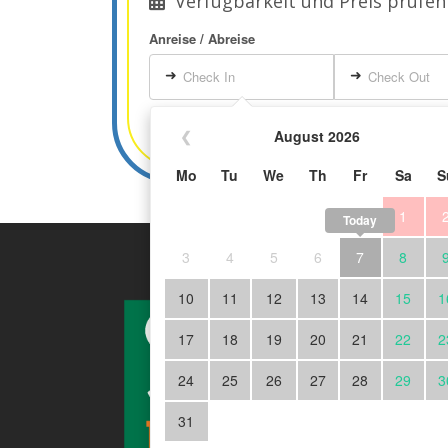
Verfügbarkeit und Preis prüfen
Anreise / Abreise
➜
➜
Check In
Check Out
❮
August 2026
Mo
Tu
We
Th
Fr
Sa
S
1
Today
3
4
5
6
7
8
Abonn
10
11
12
13
14
15
1
Newsl
17
18
19
20
21
22
2
Melden
24
25
26
27
28
29
3
an! Er
grossa
31