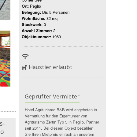
Ort:
Peglio
Belegung:
Bis 5 Personen
Wohnfläche:
32 mq
Stockwerk:
0
Anzahl Zimmer:
2
Objektnummer:
1963
Haustier erlaubt
Geprüfter Vermieter
Hotel Agriturismo B&B wird angeboten in
Vermittlung für den Eigentümer von
Agriturismo Zertin Typ 5 in Peglio, Partner
s-
seit 2011. Bei diesem Objekt bezahlen
io
Sie Ihren Mietpreis einfach an unserem