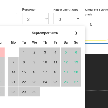
Personen
Kinder über 3 Jahre
Kinder bis 3 Jahre
gratis
Septemper 2026
❯
u
Mo
Tu
We
Th
Fr
Sa
Su
2
1
2
3
4
5
6
9
7
8
9
10
11
12
13
ieren Sie unseren
Impressum
6
14
15
16
17
18
19
20
etter
3
21
22
23
24
25
26
27
 Sie sich heute kostenlos
Datenschutz
0
28
29
30
halten Sie die neusten
rtigen Angebote und
Über uns