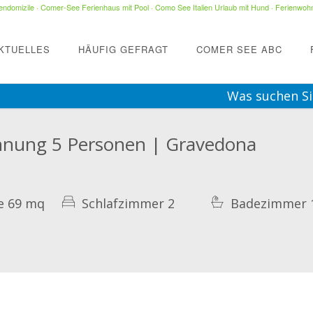
ndomizile
·
Comer-See Ferienhaus mit Pool
·
Como See Italien Urlaub mit Hund
·
Ferienwohn
KTUELLES
HÄUFIG GEFRAGT
COMER SEE ABC
Was suchen Si
hnung 5 Personen | Gravedona
e 69 mq
Schlafzimmer 2
Badezimmer 