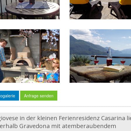
ogalerie
Anfrage senden
ovese in der kleinen Ferienresidenz Casarina li
 oberhalb Gravedona mit atemberaubendem