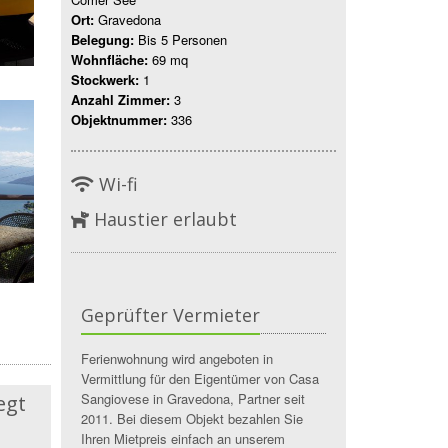
Ort:
Gravedona
Belegung:
Bis 5 Personen
Wohnfläche:
69 mq
Stockwerk:
1
Anzahl Zimmer:
3
Objektnummer:
336
Wi-fi
Haustier erlaubt
Geprüfter Vermieter
Ferienwohnung wird angeboten in
Vermittlung für den Eigentümer von Casa
Sangiovese in Gravedona, Partner seit
egt
2011. Bei diesem Objekt bezahlen Sie
Ihren Mietpreis einfach an unserem