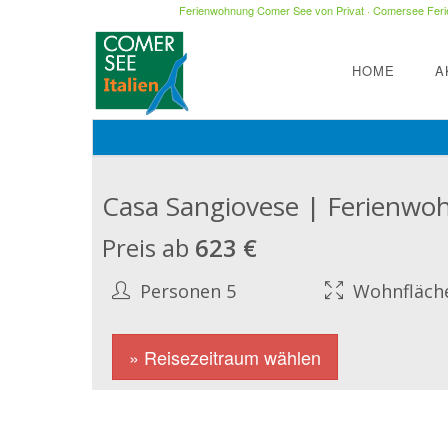
Ferienwohnung Comer See von Privat
·
Comersee Ferie
HOME
A
Casa Sangiovese | Ferienwo
Preis ab
623 €
Personen 5
Wohnfläch
» Reisezeitraum wählen