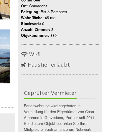
Ort:
Gravedona
Belegung:
Bis 5 Personen
Wohnfläche:
45 mq
Stockwerk:
0
Anzahl Zimmer:
3
Objektnummer:
330
Wi-fi
Haustier erlaubt
Geprüfter Vermieter
Ferienwohnung wird angeboten in
Vermittlung für den Eigentümer von Casa
Amarone in Gravedona, Partner seit 2011.
Bei diesem Objekt bezahlen Sie Ihren
Mietpreis einfach an unserem Netzwerk,