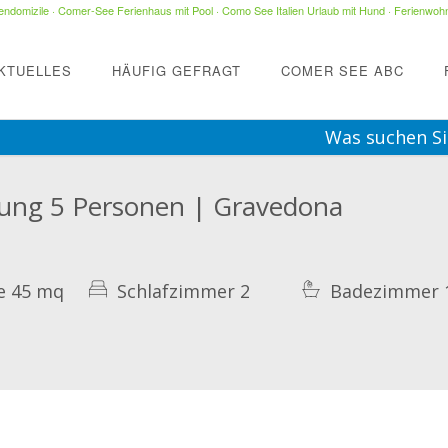
ndomizile
·
Comer-See Ferienhaus mit Pool
·
Como See Italien Urlaub mit Hund
·
Ferienwohn
KTUELLES
HÄUFIG GEFRAGT
COMER SEE ABC
Was suchen Si
ung 5 Personen | Gravedona
e 45 mq
Schlafzimmer 2
Badezimmer 