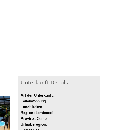
Unterkunft Details
Art der Unterkunft:
Ferienwohnung
Land:
Italien
Region:
Lombardei
Provinz:
Como
Urlaubsregion:
Comer See