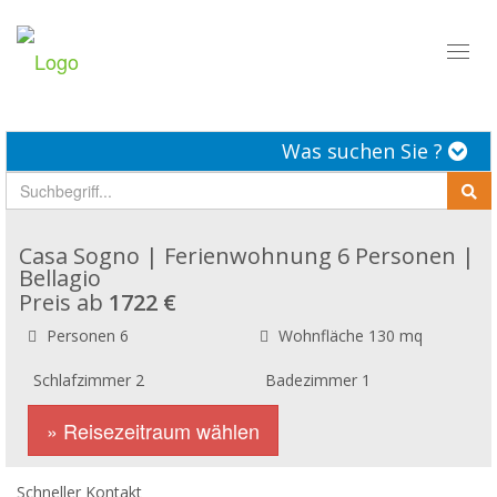
Toggl
naviga
Was suchen Sie ?
Casa Sogno | Ferienwohnung 6 Personen |
Bellagio
Preis ab
1722 €
Personen 6
Wohnfläche 130 mq
Schlafzimmer 2
Badezimmer 1
» Reisezeitraum wählen
Schneller Kontakt