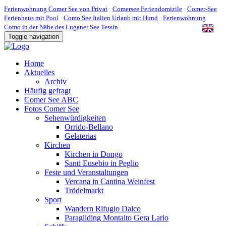
Ferienwohnung Comer See von Privat
·
Comersee Feriendomizile
·
Comer-See
Ferienhaus mit Pool
·
Como See Italien Urlaub mit Hund
·
Ferienwohnung
Como in der Nähe des Luganer See Tessin
·
Toggle navigation
Home
Aktuelles
Archiv
Häufig gefragt
Comer See ABC
Fotos Comer See
Sehenwürdigkeiten
Orrido-Bellano
Gelaterias
Kirchen
Kirchen in Dongo
Santi Eusebio in Peglio
Feste und Veranstaltungen
Vercana in Cantina Weinfest
Trödelmarkt
Sport
Wandern Rifugio Dalco
Paragliding Montalto Gera Lario