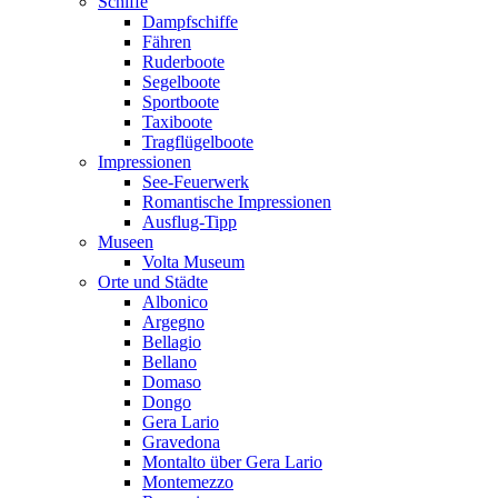
Schiffe
Dampfschiffe
Fähren
Ruderboote
Segelboote
Sportboote
Taxiboote
Tragflügelboote
Impressionen
See-Feuerwerk
Romantische Impressionen
Ausflug-Tipp
Museen
Volta Museum
Orte und Städte
Albonico
Argegno
Bellagio
Bellano
Domaso
Dongo
Gera Lario
Gravedona
Montalto über Gera Lario
Montemezzo