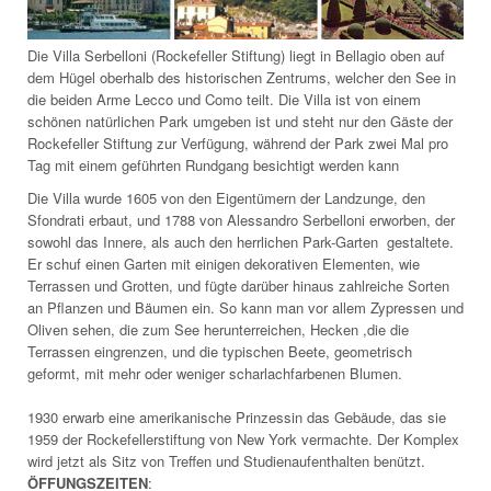
Die Villa Serbelloni (Rockefeller Stiftung) liegt in Bellagio oben auf
dem Hügel oberhalb des historischen Zentrums, welcher den See in
die beiden Arme Lecco und Como teilt. Die Villa ist von einem
schönen natürlichen Park umgeben ist und steht nur den Gäste der
Rockefeller Stiftung zur Verfügung, während der Park zwei Mal pro
Tag mit einem geführten Rundgang besichtigt werden kann
Die Villa wurde 1605 von den Eigentümern der Landzunge, den
Sfondrati erbaut, und 1788 von Alessandro Serbelloni erworben, der
sowohl das Innere, als auch den herrlichen Park-Garten gestaltete.
Er schuf einen Garten mit einigen dekorativen Elementen, wie
Terrassen und Grotten, und fügte darüber hinaus zahlreiche Sorten
an Pflanzen und Bäumen ein. So kann man vor allem Zypressen und
Oliven sehen, die zum See herunterreichen, Hecken ,die die
Terrassen eingrenzen, und die typischen Beete, geometrisch
geformt, mit mehr oder weniger scharlachfarbenen Blumen.
1930 erwarb eine amerikanische Prinzessin das Gebäude, das sie
1959 der Rockefellerstiftung von New York vermachte. Der Komplex
wird jetzt als Sitz von Treffen und Studienaufenthalten benützt.
ÖFFUNGSZEITEN
: