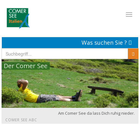
Toggl
naviga
Was suchen Sie ?
Der Comer See
Am Comer See da lass Dich ruhig nieder.
COMER SEE ABC