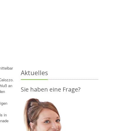
ittelbar
Aktuelles
Calozzo.
hluß an
Sie haben eine Frage?
den
zigen
s in
enade