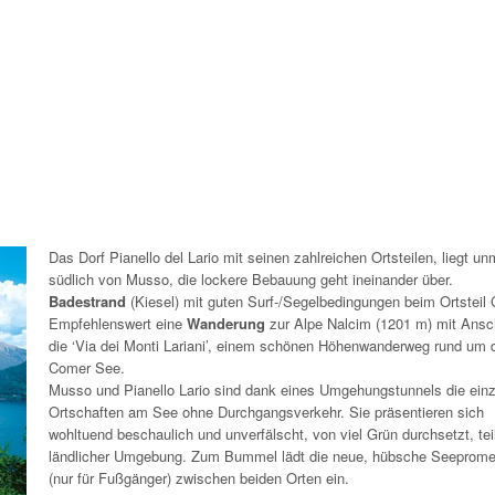
Das Dorf Pianello del Lario mit seinen zahlreichen Ortsteilen, liegt unm
südlich von Musso, die lockere Bebauung geht ineinander über.
Badestrand
(Kiesel) mit guten Surf-/Segelbedingungen beim Ortsteil 
Empfehlenswert eine
Wanderung
zur Alpe Nalcim (1201 m) mit Ansc
die ‘Via dei Monti Lariani’, einem schönen Höhenwanderweg rund um 
Comer See.
Musso und Pianello Lario sind dank eines Umgehungstunnels die ein
Ortschaften am See ohne Durchgangsverkehr. Sie präsentieren sich
wohltuend beschaulich und unverfälscht, von viel Grün durchsetzt, teil
ländlicher Umgebung. Zum Bummel lädt die neue, hübsche Seeprom
(nur für Fußgänger) zwischen beiden Orten ein.