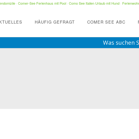
ndomizile
·
Comer-See Ferienhaus mit Pool
·
Como See Italien Urlaub mit Hund
·
Ferienwohn
KTUELLES
HÄUFIG GEFRAGT
COMER SEE ABC
Was suchen S