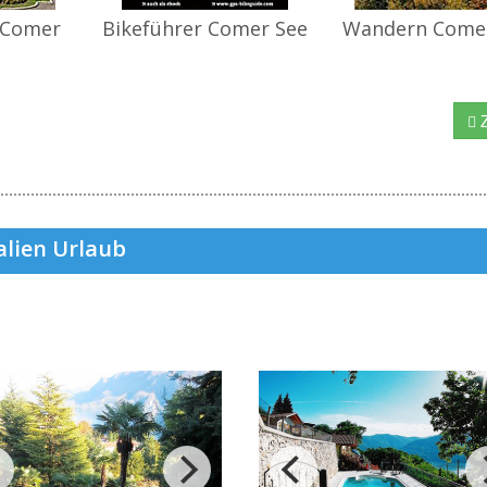
 Comer
Bikeführer Comer See
Wandern Come
Z
alien Urlaub