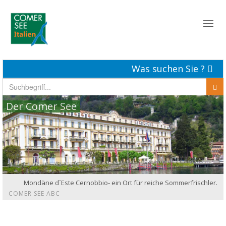
Toggl
naviga
Was suchen Sie ?
Der Comer See
Mondäne d´Este Cernobbio- ein Ort für reiche Sommerfrischler.
COMER SEE ABC