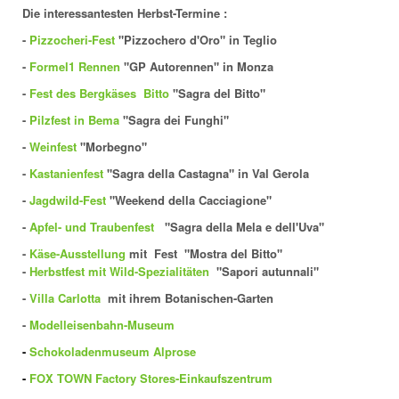
Die interessantesten Herbst-Termine :
-
Pizzocheri-Fest
"Pizzochero d'Oro" in Teglio
-
Formel1 Rennen
"GP Autorennen" in Monza
-
Fest des Bergkäses Bitto
"Sagra del Bitto"
-
Pilzfest in Bema
"Sagra dei Funghi"
-
Weinfest
"Morbegno"
-
Kastanienfest
"Sagra della Castagna" in Val Gerola
-
Jagdwild-Fest
"Weekend della Cacciagione"
-
Apfel- und Traubenfest
"Sagra della Mela e dell'Uva"
-
Käse-Ausstellung
mit Fest
"Mostra del Bitto"
-
Herbstfest mit Wild-Spezialitäten
"Sapori autunnali"
-
Villa Carlotta
mit ihrem Botanischen-Garten
-
Modelleisenbahn-Museum
-
Schokoladenmuseum Alprose
-
FOX TOWN Factory Stores-Einkaufszentrum