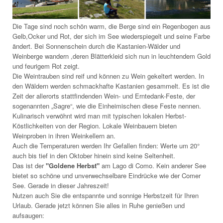
Die Tage sind noch schön warm, die Berge sind ein Regenbogen aus
Gelb,Ocker und Rot, der sich im See wiederspiegelt und seine Farbe
ändert. Bei Sonnenschein durch die Kastanien-Wälder und
Weinberge wandern ,deren Blätterkleid sich nun in leuchtendem Gold
und feurigem Rot zeigt.
Die Weintrauben sind reif und können zu Wein gekeltert werden. In
den Wäldern werden schmackhafte Kastanien gesammelt. Es ist die
Zeit der allerorts stattfindenden Wein- und Erntedank-Feste, der
sogenannten „Sagre“, wie die Einheimischen diese Feste nennen.
Kulinarisch verwöhnt wird man mit typischen lokalen Herbst-
Köstlichkeiten von der Region. Lokale Weinbauern bieten
Weinproben in ihren Weinkellern an.
Auch die Temperaturen werden Ihr Gefallen finden: Werte um 20°
auch bis tief in den Oktober hinein sind keine Seltenheit.
Das ist der
"Goldene Herbst"
am Lago di Como. Kein anderer See
bietet so schöne und unverwechselbare Eindrücke wie der Comer
See. Gerade in dieser Jahreszeit!
Nutzen auch Sie die entspannte und sonnige Herbstzeit für Ihren
Urlaub. Gerade jetzt können Sie alles in Ruhe genießen und
aufsaugen: