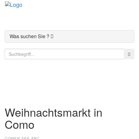
Toggle
navigati
Was suchen Sie ?
Der Comer See
Weihnachtsmarkt in
Como
COMER SEE ABC